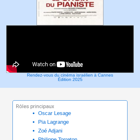
Rendez-vous du cinéma israélien à Cannes
Édition 2025
Rôles principaux
Oscar Lesage
Pia Lagrange
Zoé Adjani
Philippe Torreton